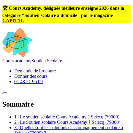
🏆 Cours Academy, désignée meilleure enseigne 2026 dans la
catégorie "Soutien scolaire à domicile" par le magazine
CAPITAL
Cours
academy
Soutien Scolaire
Demande de brochure
Donner des cours
01 48 21 96 09
Sommaire
1 | Le soutien scolaire Cours Academy à Sciecq (79000)
2 | Le Soutien scolaire Cours Academy à Sciecq (79000)
3 | Quelles sont les solutions d'accompagnement scolaire à
Sciecq (79000) ?