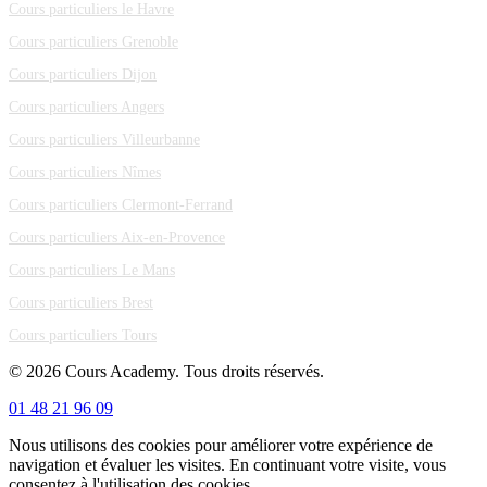
Cours particuliers le Havre
Cours particuliers Grenoble
Cours particuliers Dijon
Cours particuliers Angers
Cours particuliers Villeurbanne
Cours particuliers Nîmes
Cours particuliers Clermont-Ferrand
Cours particuliers Aix-en-Provence
Cours particuliers Le Mans
Cours particuliers Brest
Cours particuliers Tours
© 2026 Cours Academy. Tous droits réservés.
01 48 21 96 09
Nous utilisons des cookies pour améliorer votre expérience de
navigation et évaluer les visites. En continuant votre visite, vous
consentez à l'utilisation des cookies.