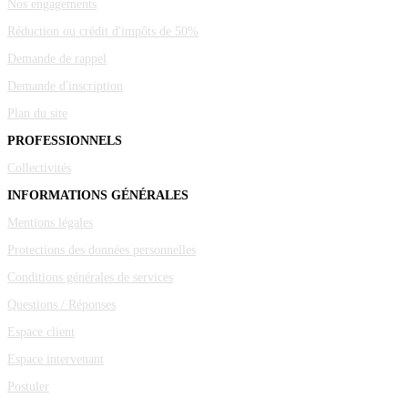
Nos engagements
Réduction ou crédit d'impôts de 50%
Demande de rappel
Demande d'inscription
Plan du site
PROFESSIONNELS
Collectivités
INFORMATIONS GÉNÉRALES
Mentions légales
Protections des données personnelles
Conditions générales de services
Questions / Réponses
Espace client
Espace intervenant
Postuler