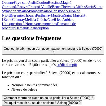
Ouenne
Faye-sur-Ardin
Coulon
Bessines
Magné
Germond-Rouvre
François
Vouillé
Benet
Cherveux
Aiffres
Surin
Saint-
Symphorien
Saint-Pompain
Saint-Christophe-sur-Roc
Niort
Bressuire
Thouars
Parthenay
Mauléon
Saint-Maixent-
l'École
Chauray
Melle
la Crèche
Nueil-les-Aubiers
Une question ? Nous vous rappelons
Demande de
brochure
Demande d'inscription
Les questions
fréquentes
Quel est le prix moyen d'un accompagnement scolaire à Sciecq (79000)
?
Le prix moyen d'un cours particulier à Sciecq (79000) est de 42,00
euros environ soit 21,00 euros après
crédit d'impôt
Le prix d'un cours particulier à Sciecq (79000) et aux alentours est
fonction du :
Nombre d'heures commandées
Niveau de l'élève
Comment mettre en place un cours particulier à Sciecq (79000) ?
Pourquoi recourir au soutien scolaire à Sciecq (79000) ?