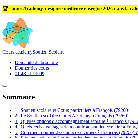
🏆 Cours Academy, désignée meilleure enseigne 2026 dans la caté
Cours
academy
Soutien Scolaire
Demande de brochure
Donner des cours
01 48 21 96 09
Sommaire
1 | Soutien scolaire et Cours particuliers à François (79260)
2 | Le Soutien scolaire Cours Academy à François (79260)
3 | Quelles options d'accompagnement scolaire à François (792
4 | Quels réels avantages de recourir au soutien scolaire à Fran
5 | Comment donner des cours particuliers à François (79260) ?
6 | Soutien scolaire et Cours particuliers autour de François (79