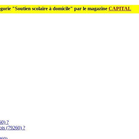
gorie "Soutien scolaire à domicile" par le magazine
CAPITAL
60) ?
çois (79260) ?
260)