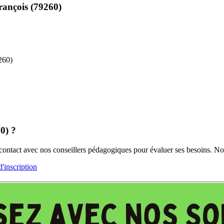
ançois (79260)
260)
0) ?
ez contact avec nos conseillers pédagogiques pour évaluer ses besoins
inscription