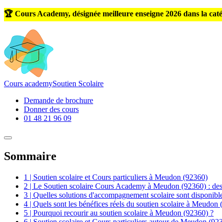
🏆 Cours Academy, désignée meilleure enseigne 2026 dans la caté
Cours
academy
Soutien Scolaire
Demande de brochure
Donner des cours
01 48 21 96 09
Sommaire
1 | Soutien scolaire et Cours particuliers à Meudon (92360)
2 | Le Soutien scolaire Cours Academy à Meudon (92360) : des c
3 | Quelles solutions d'accompagnement scolaire sont disponib
4 | Quels sont les bénéfices réels du soutien scolaire à Meudon
5 | Pourquoi recourir au soutien scolaire à Meudon (92360) ?
6 | Soutien scolaire et Cours particuliers autour de Meudon (92