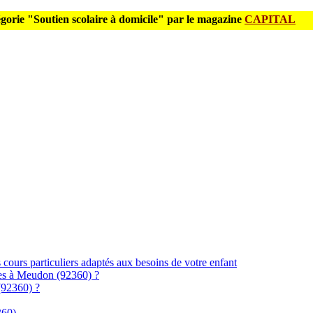
gorie "Soutien scolaire à domicile" par le magazine
CAPITAL
ours particuliers adaptés aux besoins de votre enfant
les à Meudon (92360) ?
 (92360) ?
360)