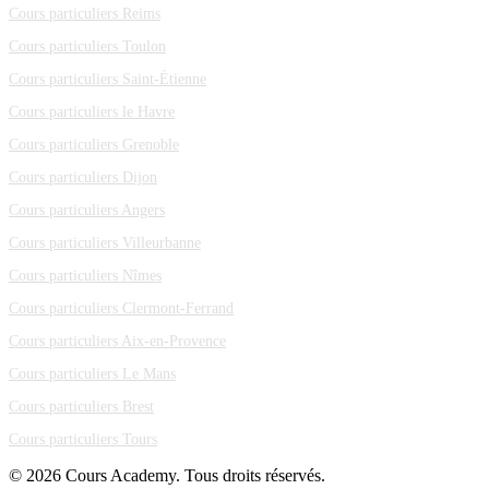
Cours particuliers Reims
Cours particuliers Toulon
Cours particuliers Saint-Étienne
Cours particuliers le Havre
Cours particuliers Grenoble
Cours particuliers Dijon
Cours particuliers Angers
Cours particuliers Villeurbanne
Cours particuliers Nîmes
Cours particuliers Clermont-Ferrand
Cours particuliers Aix-en-Provence
Cours particuliers Le Mans
Cours particuliers Brest
Cours particuliers Tours
© 2026 Cours Academy. Tous droits réservés.