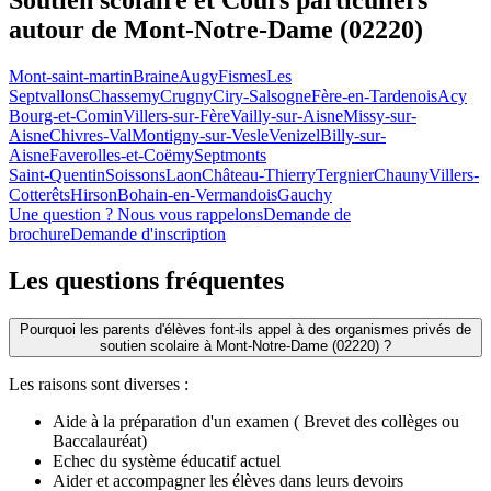
Soutien scolaire et Cours particuliers
autour de
Mont-Notre-Dame (02220)
Mont-saint-martin
Braine
Augy
Fismes
Les
Septvallons
Chassemy
Crugny
Ciry-Salsogne
Fère-en-Tardenois
Acy
Bourg-et-Comin
Villers-sur-Fère
Vailly-sur-Aisne
Missy-sur-
Aisne
Chivres-Val
Montigny-sur-Vesle
Venizel
Billy-sur-
Aisne
Faverolles-et-Coëmy
Septmonts
Saint-Quentin
Soissons
Laon
Château-Thierry
Tergnier
Chauny
Villers-
Cotterêts
Hirson
Bohain-en-Vermandois
Gauchy
Une question ? Nous vous rappelons
Demande de
brochure
Demande d'inscription
Les questions
fréquentes
Pourquoi les parents d'élèves font-ils appel à des organismes privés de
soutien scolaire à Mont-Notre-Dame (02220) ?
Les raisons sont diverses :
Aide à la préparation d'un examen ( Brevet des collèges ou
Baccalauréat)
Echec du système éducatif actuel
Aider et accompagner les élèves dans leurs devoirs