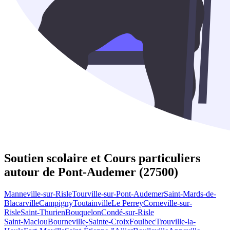
Soutien scolaire et Cours particuliers
autour de
Pont-Audemer (27500)
Manneville-sur-Risle
Tourville-sur-Pont-Audemer
Saint-Mards-de-
Blacarville
Campigny
Toutainville
Le Perrey
Corneville-sur-
Risle
Saint-Thurien
Bouquelon
Condé-sur-Risle
Saint-Maclou
Bourneville-Sainte-Croix
Foulbec
Trouville-la-