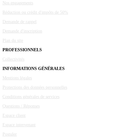
Nos engagements
Réduction ou crédit d'impôts de 50%
Demande de rappel
Demande d'inscription
Plan du site
PROFESSIONNELS
Collectivités
INFORMATIONS GÉNÉRALES
Mentions légales
Protections des données personnelles
Conditions générales de services
Questions / Réponses
Espace client
Espace intervenant
Postuler