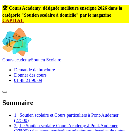
🏆 Cours Academy, désignée meilleure enseigne 2026 dans la
catégorie "Soutien scolaire à domicile" par le magazine
CAPITAL
Cours
academy
Soutien Scolaire
Demande de brochure
Donner des cours
01 48 21 96 09
Sommaire
1 | Soutien scolaire et Cours particuliers à Pont-Audemer
(27500)
2 | Le Soutien scolaire Cours Academy à Pont-Audemer
(27500) : des cours particuliers adaptés aux besoins de votre