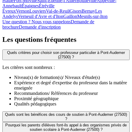
Haule
Fort-Moville
Saint-Étienne-l'Allier
Boulleville
Appeville-
Annebault
Épaignes
Étréville
Évreux
Vernon
Louviers
Val-de-Reuil
Gisors
Bernay
Les
Andelys
Verneuil d'Avre et d'Iton
Gaillon
Mesnils-sur-Iton
Une question ? Nous vous rappelons
Demande de
brochure
Demande d'inscription
Les questions
fréquentes
Quels critères pour choisir son professeur particulier à Pont-Audemer
(27500) ?
Les critères sont nombreux :
Niveau(x) de formation(s)/ Niveaux d'étude(s)
Expérience et degré d'expertise du professeur dans la matière
enseignée
Recommandations/ Références du professeur
Proximité géographique
Qualités pédagogiques
Quels sont les bénéfices des cours de soutien à Pont-Audemer (27500)
?
Pourquoi les parents d'élèves font-ils appel à des organismes privés de
soutien scolaire à Pont-Audemer (27500) ?