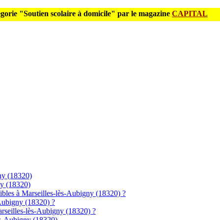
gorie "Soutien scolaire à domicile" par le magazine
CAPITAL
gny (18320)
ny (18320)
ibles à Marseilles-lès-Aubigny (18320) ?
s-Aubigny (18320) ?
Marseilles-lès-Aubigny (18320) ?
lès-Aubigny (18320)