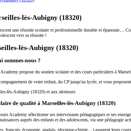
rseilles-lès-Aubigny (18320)
lescent une réussite scolaire et professionnelle durable et épanouie… C
lescent vers sa réussite !
eilles-lès-Aubigny (18320)
ui sommes-nous ?
 Academy propose du soutien scolaire et des cours particuliers à Marsei
ccompagnement de votre enfant, du CP jusqu'au lycée, et vous proposent
les-lès-Aubigny (18320) et aux alentours
ire de qualité à Marseilles-lès-Aubigny (18320)
s, Cours Academy sélectionne ses intervenants pédagogiques et ses ensei
issances auprès des enfants et des adolescents, via une pédagogie activ
s, français, économie, anglais, physique-chimie…) assurent leurs cours 