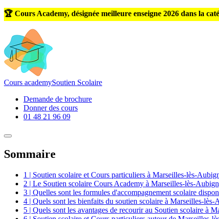
🏆 Cours Academy, désignée meilleure enseigne 2026 dans la caté
Cours
academy
Soutien Scolaire
Demande de brochure
Donner des cours
01 48 21 96 09
Sommaire
1 | Soutien scolaire et Cours particuliers à Marseilles-lès-Aubi
2 | Le Soutien scolaire Cours Academy à Marseilles-lès-Aubig
3 | Quelles sont les formules d'accompagnement scolaire dispon
4 | Quels sont les bienfaits du soutien scolaire à Marseilles-lè
5 | Quels sont les avantages de recourir au Soutien scolaire à 
6 | Soutien scolaire et Cours particuliers autour de Marseilles-