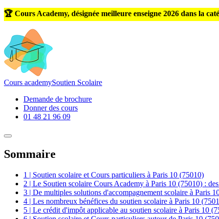
🏆 Cours Academy, désignée meilleure enseigne 2026 dans la caté
Cours
academy
Soutien Scolaire
Demande de brochure
Donner des cours
01 48 21 96 09
Sommaire
1 | Soutien scolaire et Cours particuliers à Paris 10 (75010)
2 | Le Soutien scolaire Cours Academy à Paris 10 (75010) : des 
3 | De multiples solutions d'accompagnement scolaire à Paris 1
4 | Les nombreux bénéfices du soutien scolaire à Paris 10 (750
5 | Le crédit d'impôt applicable au soutien scolaire à Paris 10 (
6 | Soutien scolaire et Cours particuliers autour de Paris 10 (75