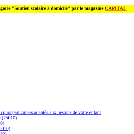
gorie "Soutien scolaire à domicile" par le magazine
CAPITAL
cours particuliers adaptés aux besoins de votre enfant
0 (75010)
10)
75010)
010)