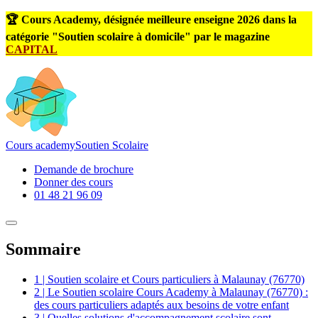
🏆 Cours Academy, désignée meilleure enseigne 2026 dans la
catégorie "Soutien scolaire à domicile" par le magazine
CAPITAL
Cours
academy
Soutien Scolaire
Demande de brochure
Donner des cours
01 48 21 96 09
Sommaire
1 | Soutien scolaire et Cours particuliers à Malaunay (76770)
2 | Le Soutien scolaire Cours Academy à Malaunay (76770) :
des cours particuliers adaptés aux besoins de votre enfant
3 | Quelles solutions d'accompagnement scolaire sont