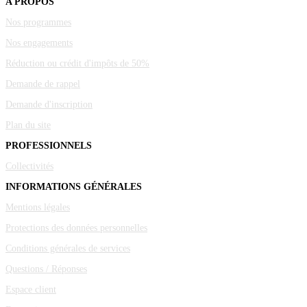
A PROPOS
Nos programmes
Nos engagements
Réduction ou crédit d'impôts de 50%
Demande de rappel
Demande d'inscription
Plan du site
PROFESSIONNELS
Collectivités
INFORMATIONS GÉNÉRALES
Mentions légales
Protections des données personnelles
Conditions générales de services
Questions / Réponses
Espace client