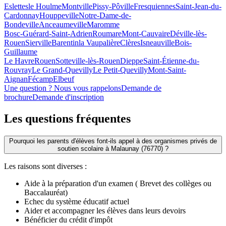
Eslettes
le Houlme
Montville
Pissy-Pôville
Fresquiennes
Saint-Jean-du-
Cardonnay
Houppeville
Notre-Dame-de-
Bondeville
Anceaumeville
Maromme
Bosc-Guérard-Saint-Adrien
Roumare
Mont-Cauvaire
Déville-lès-
Rouen
Sierville
Barentin
la Vaupalière
Clères
Isneauville
Bois-
Guillaume
Le Havre
Rouen
Sotteville-lès-Rouen
Dieppe
Saint-Étienne-du-
Rouvray
Le Grand-Quevilly
Le Petit-Quevilly
Mont-Saint-
Aignan
Fécamp
Elbeuf
Une question ? Nous vous rappelons
Demande de
brochure
Demande d'inscription
Les questions
fréquentes
Pourquoi les parents d'élèves font-ils appel à des organismes privés de
soutien scolaire à Malaunay (76770) ?
Les raisons sont diverses :
Aide à la préparation d'un examen ( Brevet des collèges ou
Baccalauréat)
Echec du système éducatif actuel
Aider et accompagner les élèves dans leurs devoirs
Bénéficier du crédit d'impôt