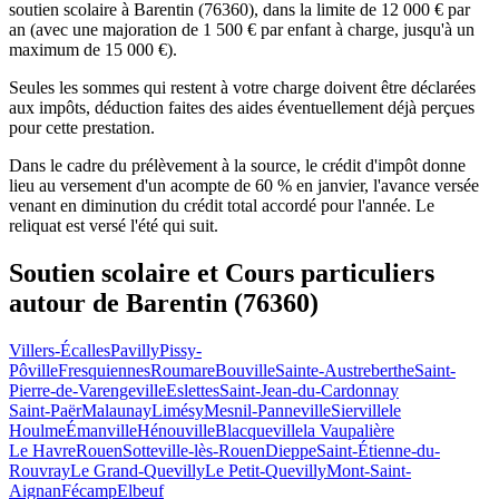
soutien scolaire à Barentin (76360), dans la limite de 12 000 € par
an (avec une majoration de 1 500 € par enfant à charge, jusqu'à un
maximum de 15 000 €).
Seules les sommes qui restent à votre charge doivent être déclarées
aux impôts, déduction faites des aides éventuellement déjà perçues
pour cette prestation.
Dans le cadre du prélèvement à la source, le crédit d'impôt donne
lieu au versement d'un acompte de 60 % en janvier, l'avance versée
venant en diminution du crédit total accordé pour l'année. Le
reliquat est versé l'été qui suit.
Soutien scolaire et Cours particuliers
autour de
Barentin (76360)
Villers-Écalles
Pavilly
Pissy-
Pôville
Fresquiennes
Roumare
Bouville
Sainte-Austreberthe
Saint-
Pierre-de-Varengeville
Eslettes
Saint-Jean-du-Cardonnay
Saint-Paër
Malaunay
Limésy
Mesnil-Panneville
Sierville
le
Houlme
Émanville
Hénouville
Blacqueville
la Vaupalière
Le Havre
Rouen
Sotteville-lès-Rouen
Dieppe
Saint-Étienne-du-
Rouvray
Le Grand-Quevilly
Le Petit-Quevilly
Mont-Saint-
Aignan
Fécamp
Elbeuf