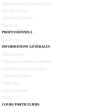
Réduction ou crédit d'impôts de 50%
Demande de rappel
Demande d'inscription
Plan du site
PROFESSIONNELS
Collectivités
INFORMATIONS GÉNÉRALES
Mentions légales
Protections des données personnelles
Conditions générales de services
Questions / Réponses
Espace client
Espace intervenant
Postuler
COURS PARTICULIERS