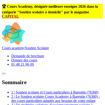
🏆 Cours Academy, désignée meilleure enseigne 2026 dans la
catégorie "Soutien scolaire à domicile" par le magazine
CAPITAL
Cours
academy
Soutien Scolaire
Demande de brochure
Donner des cours
01 48 21 96 09
Sommaire
1 | Soutien scolaire et Cours particuliers à Barentin (76360)
2 | Le Soutien scolaire Cours Academy à Barentin (76360) :
des cours particuliers adaptés aux besoins de votre enfant
3 | De multiples solutions d'accompagnement scolaire à