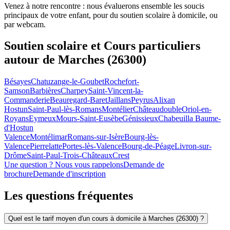
Venez à notre rencontre : nous évaluerons ensemble les soucis
principaux de votre enfant, pour du soutien scolaire à domicile, ou
par webcam.
Soutien scolaire et Cours particuliers
autour de
Marches (26300)
Bésayes
Chatuzange-le-Goubet
Rochefort-
Samson
Barbières
Charpey
Saint-Vincent-la-
Commanderie
Beauregard-Baret
Jaillans
Peyrus
Alixan
Hostun
Saint-Paul-lès-Romans
Montélier
Châteaudouble
Oriol-en-
Royans
Eymeux
Mours-Saint-Eusèbe
Génissieux
Chabeuil
la Baume-
d'Hostun
Valence
Montélimar
Romans-sur-Isère
Bourg-lès-
Valence
Pierrelatte
Portes-lès-Valence
Bourg-de-Péage
Livron-sur-
Drôme
Saint-Paul-Trois-Châteaux
Crest
Une question ? Nous vous rappelons
Demande de
brochure
Demande d'inscription
Les questions
fréquentes
Quel est le tarif moyen d'un cours à domicile à Marches (26300) ?