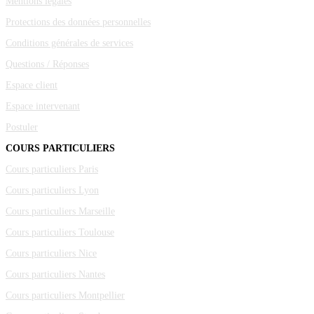
Mentions légales
Protections des données personnelles
Conditions générales de services
Questions / Réponses
Espace client
Espace intervenant
Postuler
COURS PARTICULIERS
Cours particuliers Paris
Cours particuliers Lyon
Cours particuliers Marseille
Cours particuliers Toulouse
Cours particuliers Nice
Cours particuliers Nantes
Cours particuliers Montpellier