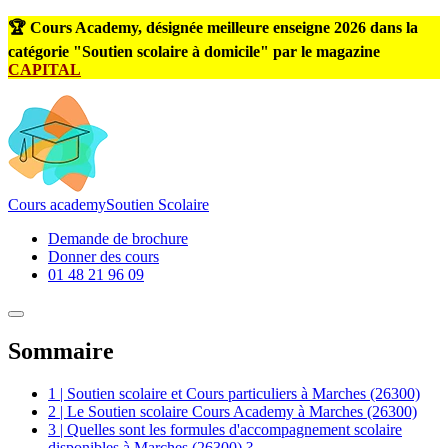
🏆 Cours Academy, désignée meilleure enseigne 2026 dans la
catégorie "Soutien scolaire à domicile" par le magazine
CAPITAL
Cours
academy
Soutien Scolaire
Demande de brochure
Donner des cours
01 48 21 96 09
Sommaire
1 | Soutien scolaire et Cours particuliers à Marches (26300)
2 | Le Soutien scolaire Cours Academy à Marches (26300)
3 | Quelles sont les formules d'accompagnement scolaire
disponibles à Marches (26300) ?